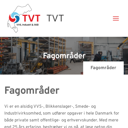
Gå
til
TVT
indholdet
Fagområder
Fagområder
Fagområder
Vi er en alsidig VVS-, Blikkenslager-, Smede- og 
Industrivirksomhed, som udfører opgaver i hele Danmark for 
både private samt offentlige- og erhvervskunder. Med mere 
end 25 års erfaring, bestræber vi os på, at løse netop din 