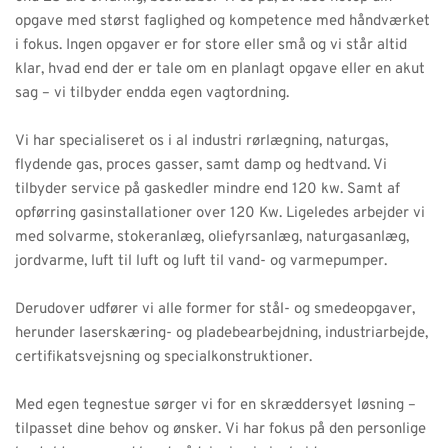
opgave med størst faglighed og kompetence med håndværket 
i fokus. Ingen opgaver er for store eller små og vi står altid 
klar, hvad end der er tale om en planlagt opgave eller en akut 
sag – vi tilbyder endda egen vagtordning.
Vi har specialiseret os i al industri rørlægning, naturgas, 
flydende gas, proces gasser, samt damp og hedtvand. Vi 
tilbyder service på gaskedler mindre end 120 kw. Samt af 
opførring gasinstallationer over 120 Kw. Ligeledes arbejder vi 
med solvarme, stokeranlæg, oliefyrsanlæg, naturgasanlæg, 
jordvarme, luft til luft og luft til vand- og varmepumper. 
Derudover udfører vi alle former for stål- og smedeopgaver, 
herunder laserskæring- og pladebearbejdning, industriarbejde, 
certifikatsvejsning og specialkonstruktioner. 
Med egen tegnestue sørger vi for en skræddersyet løsning – 
tilpasset dine behov og ønsker. Vi har fokus på den personlige 