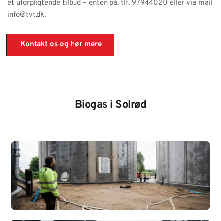
et uforpligtende tilbud – enten på. tlf. 97944020 eller via mail 
info@tvt.dk.
Kontakt os og hør mere
Biogas i Solrød