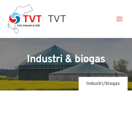
Gå
til
TVT
indholdet
Industri & biogas
Industri/biogas